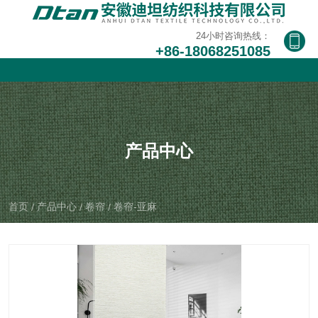
24小时咨询热
24小时咨
24小时咨询热线：
线：
+86-18068251085
询热线：
+86-
+86-
18068251
1806825
085
1085
产品中心
首页
产品中心
卷帘
卷帘-亚麻
/
/
/