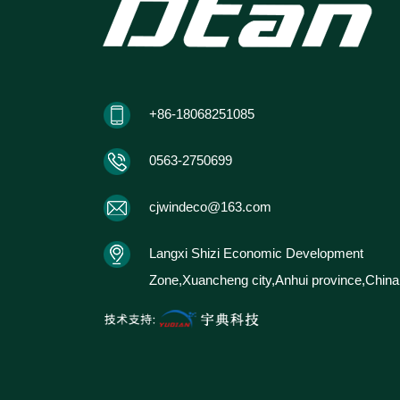
0563-2750699
+86-18068251085
cjwindeco@163.com
0563-2750699
Langxi Shizi Economic Development Zone,X
cjwindeco@163.com
province,China
Langxi Shizi Economic Development
Zone,Xuancheng city,Anhui province,China
微信扫一扫
手机官网