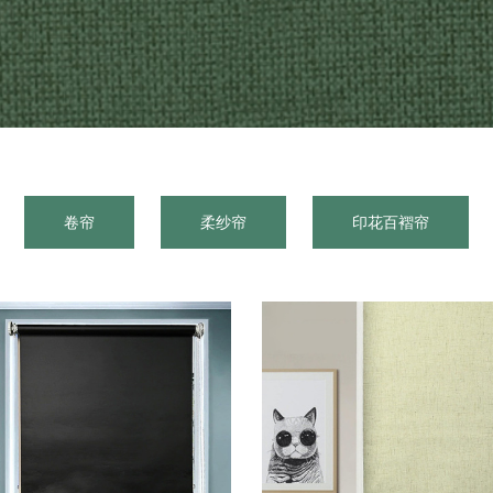
卷帘
柔纱帘
印花百褶帘